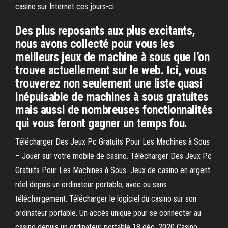
casino sur Internet ces jours-ci.
Des plus reposants aux plus excitants,
nous avons collecté pour vous les
meilleurs jeux de machine à sous que l’on
trouve actuellement sur le web. Ici, vous
trouverez non seulement une liste quasi
inépuisable de machines à sous gratuites
mais aussi de nombreuses fonctionnalités
qui vous feront gagner un temps fou.
Télécharger Des Jeux Pc Gratuits Pour Les Machines à Sous
– Jouer sur votre mobile de casino. Télécharger Des Jeux Pc
Gratuits Pour Les Machines à Sous Jeux de casino en argent
réel depuis un ordinateur portable, avec ou sans
téléchargement. Télécharger le logiciel du casino sur son
ordinateur portable. Un accès unique pour se connecter au
casino depuis un ordinateur portable 18 déc. 2020 Casino