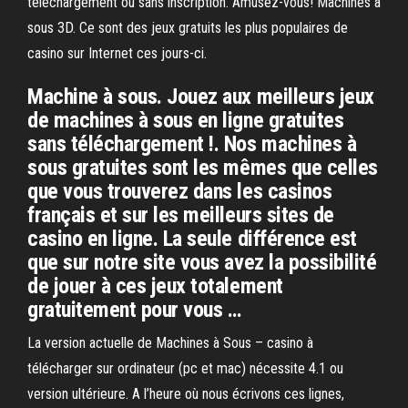
téléchargement ou sans inscription. Amusez-vous! Machines à
sous 3D. Ce sont des jeux gratuits les plus populaires de
casino sur Internet ces jours-ci.
Machine à sous. Jouez aux meilleurs jeux
de machines à sous en ligne gratuites
sans téléchargement !. Nos machines à
sous gratuites sont les mêmes que celles
que vous trouverez dans les casinos
français et sur les meilleurs sites de
casino en ligne. La seule différence est
que sur notre site vous avez la possibilité
de jouer à ces jeux totalement
gratuitement pour vous …
La version actuelle de Machines à Sous – casino à
télécharger sur ordinateur (pc et mac) nécessite 4.1 ou
version ultérieure. A l’heure où nous écrivons ces lignes,