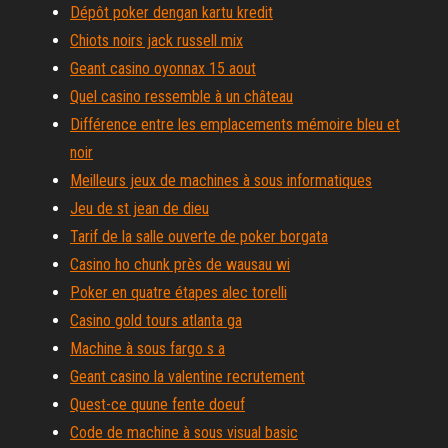
Dépôt poker dengan kartu kredit
Chiots noirs jack russell mix
Geant casino oyonnax 15 aout
Quel casino ressemble à un château
Différence entre les emplacements mémoire bleu et
noir
Meilleurs jeux de machines à sous informatiques
Jeu de st jean de dieu
Tarif de la salle ouverte de poker borgata
Casino ho chunk près de wausau wi
Poker en quatre étapes alec torelli
Casino gold tours atlanta ga
Machine à sous fargo s a
Geant casino la valentine recrutement
Quest-ce quune fente doeuf
Code de machine à sous visual basic