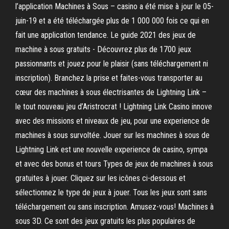
l’application Machines à Sous – casino a été mise à jour le 05-
juin-19 et a été téléchargée plus de 1 000 000 fois ce qui en
fait une application tendance. Le guide 2021 des jeux de
machine à sous gratuits - Découvrez plus de 1700 jeux
passionnants et jouez pour le plaisir (sans téléchargement ni
inscription). Branchez la prise et faites-vous transporter au
cœur des machines à sous électrisantes de Lightning Link –
le tout nouveau jeu d’Aristrocrat ! Lightning Link Casino innove
avec des missions et niveaux de jeu, pour une experience de
machines à sous survoltée. Jouer sur les machines à sous de
Lightning Link est une nouvelle experience de casino, sympa
et avec des bonus et tours Types de jeux de machines à sous
gratuites à jouer. Cliquez sur les icônes ci-dessous et
sélectionnez le type de jeux à jouer. Tous les jeux sont sans
téléchargement ou sans inscription. Amusez-vous! Machines à
sous 3D. Ce sont des jeux gratuits les plus populaires de