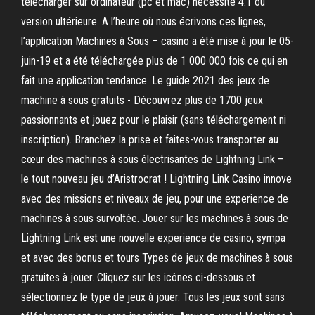
télécharger sur ordinateur (pc et mac) nécessite 4.1 ou
version ultérieure. A l’heure où nous écrivons ces lignes,
l’application Machines à Sous – casino a été mise à jour le 05-
juin-19 et a été téléchargée plus de 1 000 000 fois ce qui en
fait une application tendance. Le guide 2021 des jeux de
machine à sous gratuits - Découvrez plus de 1700 jeux
passionnants et jouez pour le plaisir (sans téléchargement ni
inscription). Branchez la prise et faites-vous transporter au
cœur des machines à sous électrisantes de Lightning Link –
le tout nouveau jeu d’Aristrocrat ! Lightning Link Casino innove
avec des missions et niveaux de jeu, pour une experience de
machines à sous survoltée. Jouer sur les machines à sous de
Lightning Link est une nouvelle experience de casino, sympa
et avec des bonus et tours Types de jeux de machines à sous
gratuites à jouer. Cliquez sur les icônes ci-dessous et
sélectionnez le type de jeux à jouer. Tous les jeux sont sans