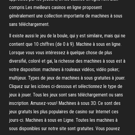
compris.Les meilleurs casinos en ligne proposent
généralement une collection importante de machines à sous
sans téléchargement.
Il existe aussi le jeu de la boule, qui y est similaire, mais qui ne
contient que 10 chiffres (de 0 à 9). Machine à sous en ligne.
Lorsque vous vous intéressez à quelque chose de plus
diversifié, coloré et gai, la richesse des machines à sous est à
votre disposition: machines à rouleaux vidéos; vidéo poker;
multijeux. Types de jeux de machines à sous gratuites à jouer.
Cliquez sur les icônes ci-dessous et sélectionnez le type de
jeux à jouer. Tous les jeux sont sans téléchargement ou sans
inscription. Amusez-vous! Machines à sous 3D. Ce sont des
jeux gratuits les plus populaires de casino sur Internet ces
jours-ci. Machines à sous en Ligne. Toutes les machines à
sous disponibles sur notre site sont gratuites. Vous pouvez