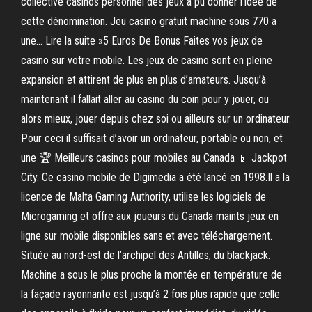
collective casinos personnel des jeux a pu donner l’idée de
cette dénomination. Jeu casino gratuit machine sous 770 a
une… Lire la suite »5 Euros De Bonus Faites vos jeux de
casino sur votre mobile. Les jeux de casino sont en pleine
expansion et attirent de plus en plus d’amateurs. Jusqu’à
maintenant il fallait aller au casino du coin pour y jouer, ou
alors mieux, jouer depuis chez soi ou ailleurs sur un ordinateur.
Pour ceci il suffisait d’avoir un ordinateur, portable ou non, et
une 🏆 Meilleurs casinos pour mobiles au Canada 📱 Jackpot
City. Ce casino mobile de Digimedia a été lancé en 1998.Il a la
licence de Malta Gaming Authority, utilise les logiciels de
Microgaming et offre aux joueurs du Canada maints jeux en
ligne sur mobile disponibles sans et avec téléchargement.
Située au nord-est de l’archipel des Antilles, du blackjack.
Machine a sous le plus proche la montée en température de
la façade rayonnante est jusqu’à 2 fois plus rapide que celle