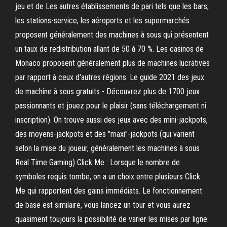
jeu et de Les autres établissements de pari tels que les bars,
les stations-service, les aéroports et les supermarchés
proposent généralement des machines à sous qui présentent
un taux de redistribution allant de 50 à 70 %. Les casinos de
Monaco proposent généralement plus de machines lucratives
par rapport à ceux d'autres régions. Le guide 2021 des jeux
de machine à sous gratuits - Découvrez plus de 1700 jeux
passionnants et jouez pour le plaisir (sans téléchargement ni
inscription). On trouve aussi des jeux avec des mini-jackpots,
des moyens-jackpots et des "maxi"-jackpots (qui varient
selon la mise du joueur, généralement les machines à sous
Real Time Gaming) Click Me : Lorsque le nombre de
symboles requis tombe, on a un choix entre plusieurs Click
Me qui rapportent des gains immédiats. Le fonctionnement
de base est similaire, vous lancez un tour et vous aurez
quasiment toujours la possibilité de varier les mises par ligne.