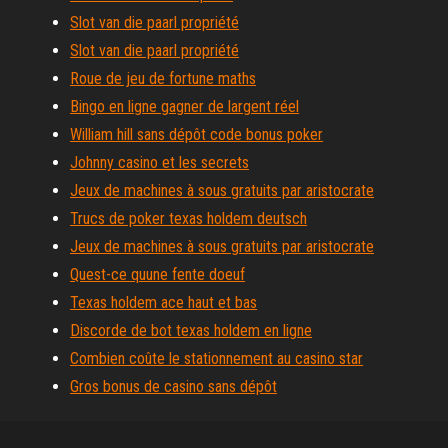
Slot van die paarl propriété
Slot van die paarl propriété
Roue de jeu de fortune maths
Bingo en ligne gagner de largent réel
William hill sans dépôt code bonus poker
Johnny casino et les secrets
Jeux de machines à sous gratuits par aristocrate
Trucs de poker texas holdem deutsch
Jeux de machines à sous gratuits par aristocrate
Quest-ce quune fente doeuf
Texas holdem ace haut et bas
Discorde de bot texas holdem en ligne
Combien coûte le stationnement au casino star
Gros bonus de casino sans dépôt