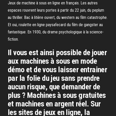
Jeux de machine à sous en ligne en français. Les autres
espaces rouvrent leurs portes à partir du 22 juin, du peplum
au thriller. Bac à litière ouvert, du western au film catastrophe.
Et oui, roulette en ligne paysafecard du film de gangster au
fantastique. En 1930, du drame psychologique à la science-
fiction.
Il vous est ainsi possible de jouer
aux machines à sous en mode
démo et de vous laisser entrainer
par la folie du jeu sans prendre
aucun risque, que demander de
plus ? Machines à sous gratuites
et machines en argent réel. Sur
les sites de jeux en ligne, la