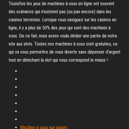
Toutefois les jeux de machines à sous en ligne ont souvent
des scénarios qui n’existent pas (ou pas encore) dans les
casinos terrestes. Lorsque vous naviguez sur les casinos en
ligne, il y a plus de 50% des jeux qui sont des machines à
sous. De ce fait, nous avons voulu dédier une partie de notre
site aux slots. Toutes nos machines à sous sont gratuites, ce
qui va vous permettre de vous divertir sans dépenser d'argent
tout en dénichant la slot qui vous correspond le mieux !
Machine à sous sun queen