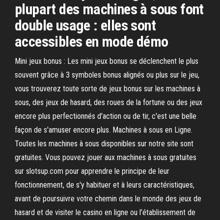
plupart des machines à sous font
double usage : elles sont
accessibles en mode démo
Mini jeux bonus : Les mini jeux bonus se déclenchent le plus
souvent grâce à 3 symboles bonus alignés ou plus sur le jeu,
vous trouverez toute sorte de jeux bonus sur les machines à
sous, des jeux de hasard, des roues de la fortune ou des jeux
encore plus perfectionnés d'action ou de tir, c'est une belle
façon de s'amuser encore plus. Machines à sous en Ligne.
Toutes les machines à sous disponibles sur notre site sont
gratuites. Vous pouvez jouer aux machines à sous gratuites
sur slotsup.com pour apprendre le principe de leur
fonctionnement, de s'y habituer et à leurs caractéristiques,
avant de poursuivre votre chemin dans le monde des jeux de
hasard et de visiter le casino en ligne ou l’établissement de