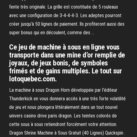
fente très originale. La grille est constituée de 5 rouleaux
avec une configuration de 3-4-4-4-3. Les adeptes pourront
créer jusqu’à 50 lignes de paiement. Ils profiteront aussi des
super bonus qui en découlent, comme des …
Ce jeu de machine à sous en ligne vous
transporte dans une mine d’or remplie de
joyaux, de jeux bonis, de symboles
frimés et de gains multiples. Le tout sur
lotoquebec.com.
La machine à sous Dragon Horn développée par l'éditeur
Thunderkick en vous donnera accès à une très forte volatilité
de jeu et nous plongera littéralement dans un tout nouvel
univers casino drive paris dragon. Les teintes colorés de
cette sous à sous retiendront forcément votre attention.
Dragon Shrine Machine à Sous Gratuit (40 Lignes) Quickspin .