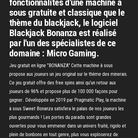
fonctionnalités d'une machine à
sous gratuite et classique que le
thème du blackjack, le logiciel
Blackjack Bonanza est réalisé
par l'un des spécialistes de ce
domaine : Micro Gaming.
Jeu gratuit en ligne "BONANZA" Cette machine à sous
propose aux joueurs un jeu original sur le thème des minerais.
Ce jeu gratuit offre des free spins ainsi qu'un retour aux
joueurs de 96% et propose plus de 100 000 façons pour
gagner.. Développée en 2019 par Pragmatic Play, la machine
à sous Sweet Bonanza satisfera le palais de nos joueurs les
plus gourmands ! Les portes du paradis sont grandes
ouvertes pour vous emmener dans un univers fruité, rigolo et
plein de bonbons en tout genre, plus vous exploserez de