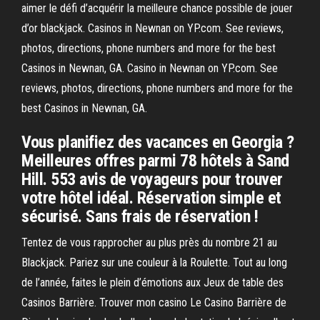
aimer le défi d’acquérir la meilleure chance possible de jouer
d’or blackjack. Casinos in Newnan on YP.com. See reviews,
photos, directions, phone numbers and more for the best
Casinos in Newnan, GA. Casino in Newnan on YP.com. See
reviews, photos, directions, phone numbers and more for the
best Casinos in Newnan, GA.
Vous planifiez des vacances en Georgia ?
Meilleures offres parmi 78 hôtels à Sand
Hill. 553 avis de voyageurs pour trouver
votre hôtel idéal. Réservation simple et
sécurisé. Sans frais de réservation !
Tentez de vous rapprocher au plus près du nombre 21 au
Blackjack. Pariez sur une couleur à la Roulette. Tout au long
de l’année, faites le plein d’émotions aux Jeux de table des
Casinos Barrière. Trouver mon casino Le Casino Barrière de