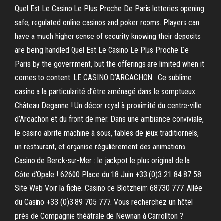
Quel Est Le Casino Le Plus Proche De Paris lotteries opening
safe, regulated online casinos and poker rooms. Players can
have a much higher sense of security knowing their deposits
are being handled Quel Est Le Casino Le Plus Proche De
Paris by the government, but the offerings are limited when it
comes to content. LE CASINO D’ARCACHON . Ce sublime
casino a la particularité d’être aménagé dans le somptueux
Château Deganne ! Un décor royal à proximité du centre-ville
d’Arcachon et du front de mer. Dans une ambiance conviviale,
le casino abrite machine à sous, tables de jeux traditionnels,
un restaurant, et organise régulièrement des animations.
Casino de Berck-sur-Mer : le jackpot le plus original de la
Côte d’Opale ! 62600 Place du 18 Juin +33 (0)3 21 84 87 58.
Site Web Voir la fiche. Casino de Blotzheim 68730 777, Allée
du Casino +33 (0)3 89 705 777. Vous recherchez un hôtel
près de Compagnie théâtrale de Newnan à Carrollton ?