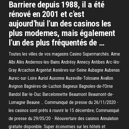
Barriere depuis 1988, il a été
rénové en 2001 et c’est
aujourd’hui l’un des casinos les
plus modernes, mais également
l’un des plus fréquentés de …
Toutes les villes de vos magasins Casino Supermarchés. Aime
Albi Alès Andernos-les-Bains Andrésy Annecy Antibes Arc-lès-
Gray Arcachon Argentat Asnières-sur-Seine Aubagne Aubenas
Aurec-sur-Loire Auriol Auxonne Auzeville-Tolosane Avallon
Avignon Bagnères-de-Luchon Bagneux Bagnoles-de-l'Orne
Bandol Bar-le-Duc Barcelonnette Beaumont Beaumont-de-
Lomagne Beaune … Communiqué de presse du 26/11/2020 -
les casinos sont prêts à rouvrir le 15 décembre; Communiqué
de presse du 29/05/20 - Réouverture des casinos Annulation
gratuite disponible. Super économies sur les hôtels et