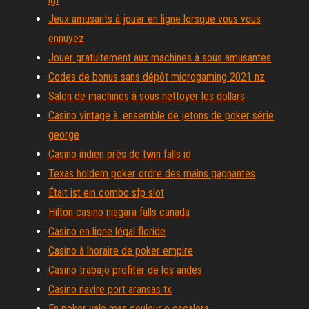
Jeux amusants à jouer en ligne lorsque vous vous
ennuyez
Jouer gratuitement aux machines à sous amusantes
Codes de bonus sans dépôt microgaming 2021 nz
Salon de machines à sous nettoyer les dollars
Casino vintage à. ensemble de jetons de poker série
george
Casino indien près de twin falls id
Texas holdem poker ordre des mains gagnantes
Était ist ein combo sfp slot
Hilton casino niagara falls canada
Casino en ligne légal floride
Casino à lhoraire de poker empire
Casino trabajo profiter de los andes
Casino navire port aransas tx
En poker vale mas couleur o escalera