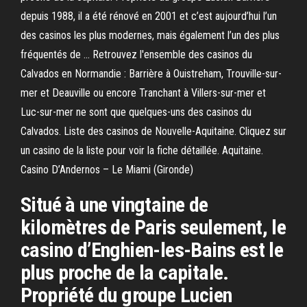
depuis 1988, il a été rénové en 2001 et c’est aujourd’hui l’un
des casinos les plus modernes, mais également l’un des plus
fréquentés de … Retrouvez l'ensemble des casinos du
Calvados en Normandie : Barrière à Ouistreham, Trouville-sur-
mer et Deauville ou encore Tranchant à Villers-sur-mer et
Luc-sur-mer ne sont que quelques-uns des casinos du
Calvados. Liste des casinos de Nouvelle-Aquitaine. Cliquez sur
un casino de la liste pour voir la fiche détaillée. Aquitaine.
Casino D’Andernos – Le Miami (Gironde)
Situé à une vingtaine de
kilomètres de Paris seulement, le
casino d’Enghien-les-Bains est le
plus proche de la capitale.
Propriété du groupe Lucien