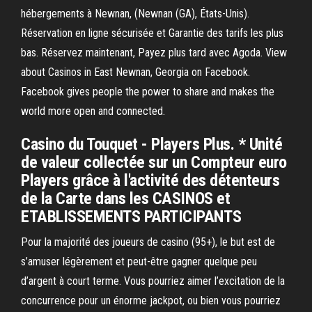
hébergements à Newnan, (Newnan (GA), États-Unis).
Réservation en ligne sécurisée et Garantie des tarifs les plus
bas. Réservez maintenant, Payez plus tard avec Agoda. View
about Casinos in East Newnan, Georgia on Facebook.
Facebook gives people the power to share and makes the
world more open and connected.
Casino du Touquet - Players Plus. * Unité
de valeur collectée sur un Compteur euro
Players grâce à l'activité des détenteurs
de la Carte dans les CASINOS et
ETABLISSEMENTS PARTICIPANTS
Pour la majorité des joueurs de casino (95+), le but est de
s’amuser légèrement et peut-être gagner quelque peu
d’argent à court terme. Vous pourriez aimer l’excitation de la
concurrence pour un énorme jackpot, ou bien vous pourriez